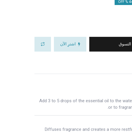
44.
 التسوق
اشترِ الآن
Add 3 to 5 drops of the essential oil to the wate
or to fragra
Diffuses fragrance and creates a more restf