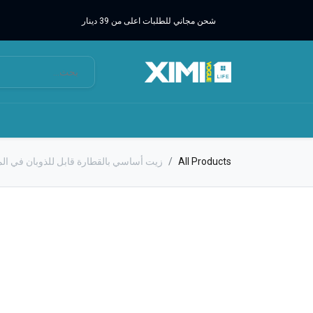
شحن مجاني للطلبات اعلى من 39 دينار
All Products
زيت أساسي بالقطارة قابل للذوبان في الماء 15 مل / 0.5 أوقية (حمضيات البحر الأبيض ال