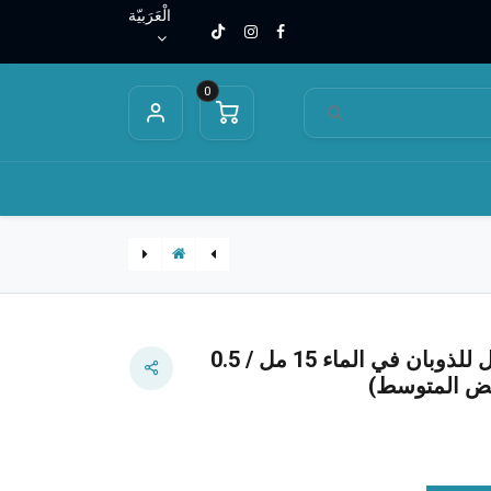
الْعَرَبيّة
0
J.D
J.D
حافظة العدسات اللاصقة بتصميم حيوان صغير
زيت أساسي بالقطارة قابل للذوبان في الماء 15 مل / 0.5
بيض المتوسط)