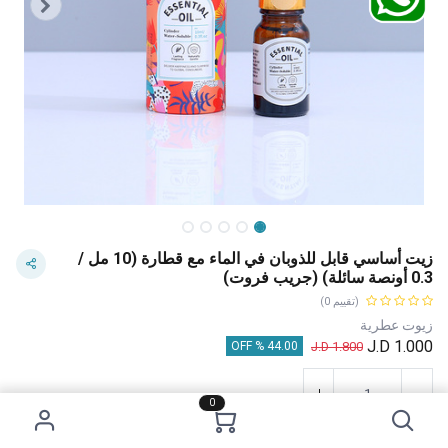
زيت أساسي قابل للذوبان في الماء مع قطارة (10 مل /
0.3 أونصة سائلة) (جريب فروت)
(تقييم 0)
زيوت عطرية
J.D
1.000
J.D
1.800
44.00 % OFF
0