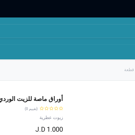
المتجر
من نحن
أوراق ماصة للزيت الوردي المنع
(تقييم 0)
زيوت عطرية
J.D
1.000