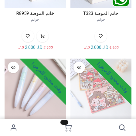
خاتم الموضة T323
خاتم الموضة R8959
خواتم
خواتم
2.000
J.D
2.000
J.D
J.D
5.900
J.D
4.400
وقت محدود للعرض !
وقت محدود للعرض !
0
RP10-42001 إصدار الإصدار
قلم FWX-739Bmini Emoji
الخشبي الداخلي ③
المحايد (3 قطع بسعر 10 يوان) -
أسود