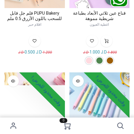
قناع عين ثلاثي الأبعاد بطباعة
PUPU Bakery قلم جل قابل
شريطية مموهة
للسحب باللون الأزرق 0.5 ملم
اغطية العيون
اقلام حبر
0.500
J.D
1.000
J.D
J.D
1.200
J.D
1.800
وقت محدود للعرض !
وقت محدود للعرض !
0