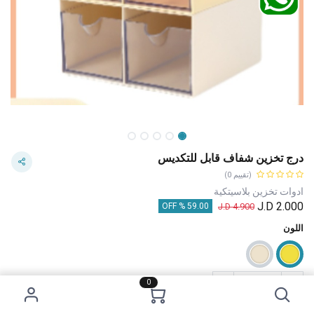
درج تخزين شفاف قابل للتكديس
(تقييم 0)
ادوات تخزين بلاسيتكية
J.D
2.000
J.D
4.900
59.00 % OFF
اللون
0