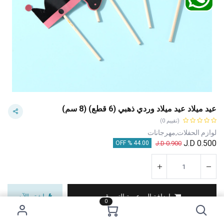
عيد ميلاد عيد ميلاد وردي ذهبي (6 قطع) (8 سم)
(تقييم 0)
لوازم الحفلات,مهرجانات
J.D
0.500
J.D
0.900
44.00 % OFF
إضافة إلى عربة التسوق
اشترِ الآن
0