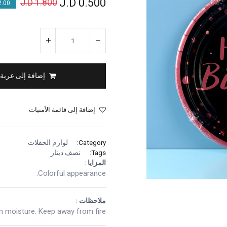
J.D
0.500
J.D
1.800
00 % OFF
إضافة إلى عربة
إضافة إلى قائمة الأمنيات
Category:
لوازم الحفلات
Tags:
نصف دينار
المزايا :
Colorful appearance.
ملاحظات :
 moisture. Keep away from fire.