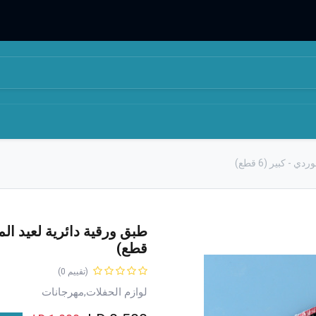
المتجر
من نحن
- كبير (6 قطع)
قطع)
(تقييم 0)
لوازم الحفلات,مهرجانات