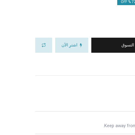
72.
 التسوق
اشترِ الآن
Keep away from