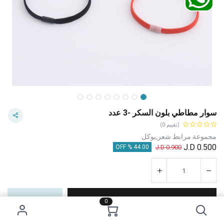
سوار مطاطي بلون السكر -3 عدد
(تقييم 0)
مجموعة مرابط شعر,بوكل
J.D
0.500
J.D
0.900
44.00 % OFF
إضافة إلى عربة التسوق
اشترِ الآن
0