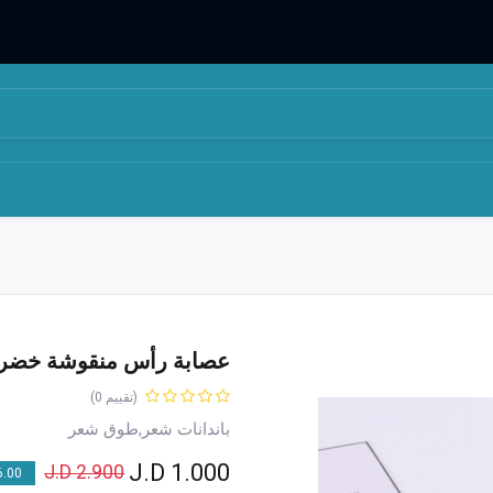
المتجر
من نحن
عصابة رأس منقوشة خضرا
(تقييم 0)
باندانات شعر,طوق شعر
J.D
1.000
J.D
2.900
00 % OFF