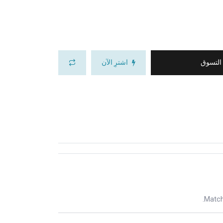
 التسوق
اشترِ الآن
Match