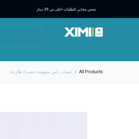
شحن مجاني للطلبات اعلى من 39 دينار
All Products
عصابة رأس منقوشة خضراء طازجة