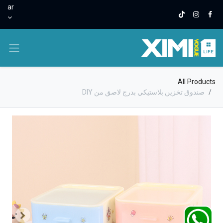
ar
All Products
صندوق تخزين بلاستيكي بدرج لاصق من DlY