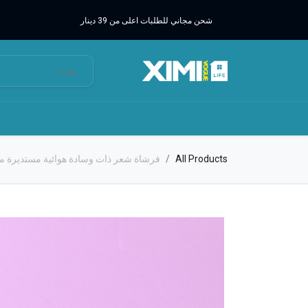
شحن مجاني للطلبات اعلى من 39 دينار
All Products
فرشاة شعر ذات وسادة هوائية مستديرة م