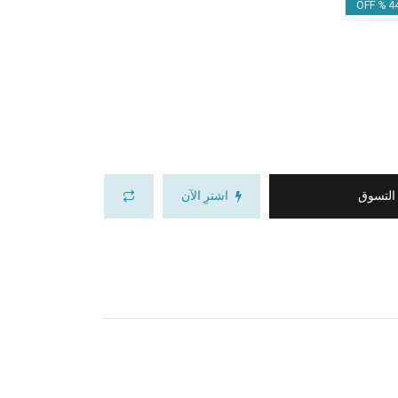
44.
 التسوق
اشترِ الآن