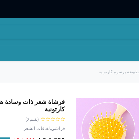
المتجر
من نحن
طبوعة برسوم كارتونية
فرشاة شعر ذات وسادة هو
كارتونية
(تقييم 0)
فراشي,لفافات الشعر