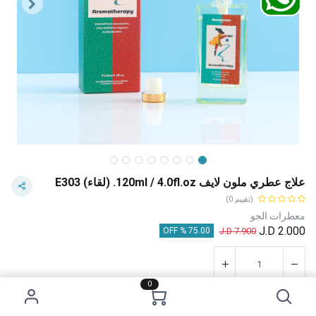
علاج عطري ملون لايف 120ml / 4.0fl.oz. (لقاء) E303
(تقييم 0)
معطرات الجو
J.D
2.000
J.D
7.900
75.00 % OFF
0
إضافة إلى عربة التسوق
اشترِ الآن