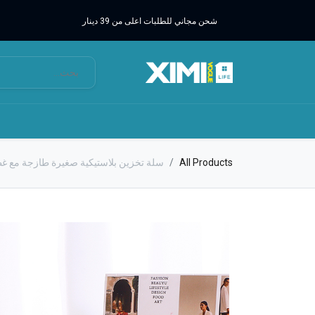
شحن مجاني للطلبات اعلى من 39 دينار
All Products
سلة تخزين بلاستيكية صغيرة طازجة مع غط