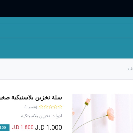
المتجر
من نحن
اء
سلة تخزين بلاستيكية صغي
(تقييم 0)
ادوات تخزين بلاسيتكية
J.D
1.000
J.D
1.800
00 % OFF