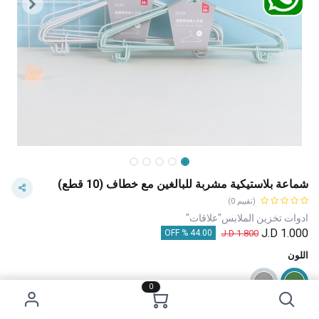
شماعة بلاستيكية مشربة للبالغين مع خطاف (10 قطع)
(تقييم 0)
ادوات تخزين الملابس"علاقات"
J.D
1.000
J.D
1.800
44.00 % OFF
اللون
0