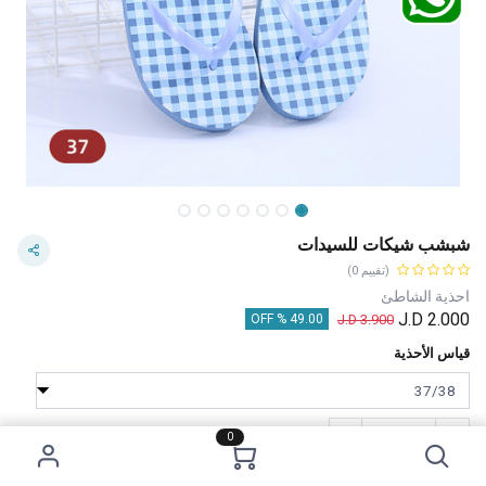
شبشب شيكات للسيدات
(تقييم 0)
احذية الشاطئ
J.D
2.000
J.D
3.900
49.00 % OFF
قياس الأحذية
0