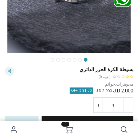
بسيطة الكرة الخرز الدائري
(تقييم 0)
مجوهرات,خواتم
J.D
2.000
J.D
2.900
31.00 % OFF
إضافة إلى عربة التسوق
اشترِ الآن
0