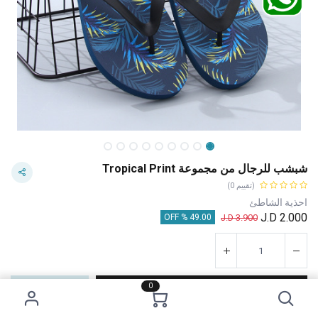
شبشب للرجال من مجموعة Tropical Print
(تقييم 0)
احذية الشاطئ
J.D
2.000
J.D
3.900
49.00 % OFF
0
إضافة إلى عربة التسوق
اشترِ الآن