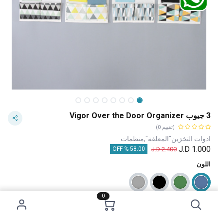
3 جيوب Vigor Over the Door Organizer
(تقييم 0)
ادوات التخزين"المعلقة",منظمات
J.D
1.000
J.D
2.400
58.00 % OFF
اللون
0