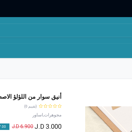
المتجر
من نحن
أنيق سوار من اللؤلؤ الاص
(تقييم 0)
مجوهرات,اساور
J.D
3.000
J.D
6.900
00 % OFF