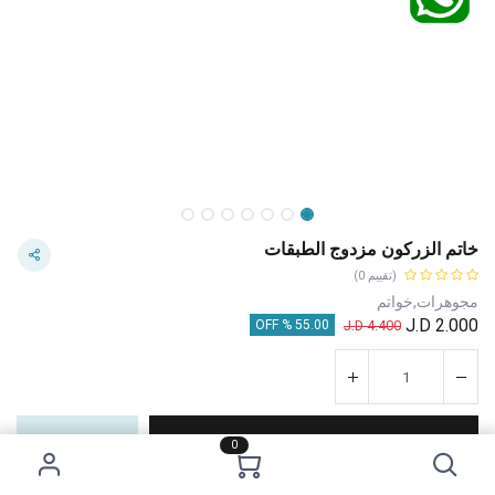
خاتم الزركون مزدوج الطبقات
(تقييم 0)
مجوهرات,خواتم
J.D
2.000
J.D
4.400
55.00 % OFF
إضافة إلى عربة التسوق
اشترِ الآن
0