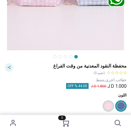
محفظة النقود المعدنية من وقت الفراغ
(تقييم 0)
حقائب اخرى,شنط
J.D
1.000
J.D
1.800
44.00 % OFF
اللون
0