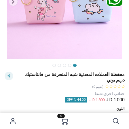
محفظة العملات المعدنية شبه المنحرفة من فانتاستيك
دريم بوني
(تقييم 0)
حقائب اخرى,شنط
J.D
1.000
J.D
1.800
44.00 % OFF
اللون
0