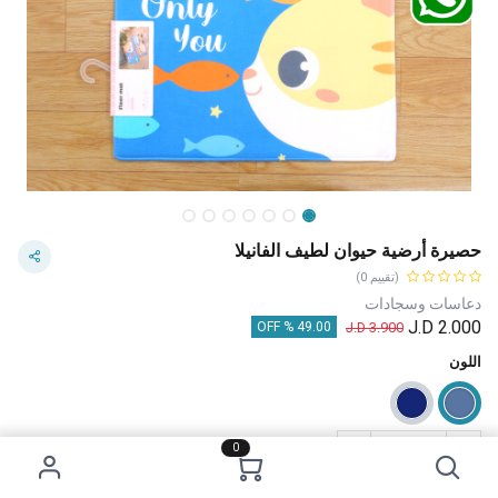
حصيرة أرضية حيوان لطيف الفانيلا
(تقييم 0)
دعاسات وسجادات
J.D
2.000
J.D
3.900
49.00 % OFF
اللون
0