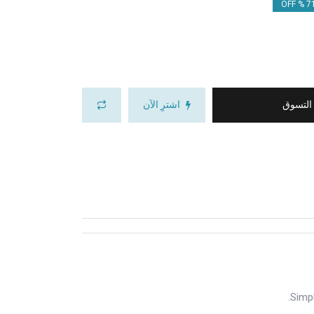
71.
 التسوق
اشترِ الآن
Simpl