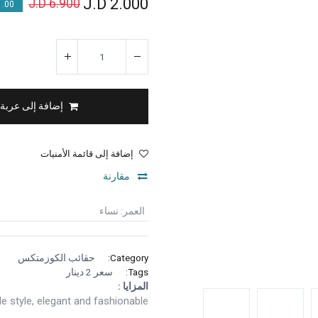
J.D
2.000
J.D
6.900
00 % OFF
إضافة إلى عربة
إضافة إلى قائمة الأمنيات
مقارنة
العمر
:
نساء
Category:
حقائب الكوزمتكس
Tags:
سعر 2 دينار
المزايا :
e style, elegant and fashionable.