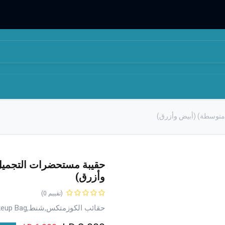
المتجر
من نحن
متوسطة) (أبيض وأزرق)
حقيبة مستحضرات التجميل
وأزرق)
(تقييم 0)
حقائب الكوزمتكس,شنط,Makeup Bag