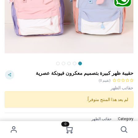
حقيبة ظهر كبيرة بتصميم معكرون فيونكة عصرية
(تقييم 0)
حقائب الظهر
لم يعد هذا المنتج متوفراً.
Category:
حقائب الظهر
0
Tags:
سعر 5 دنانير
المزايا :
Simple, stylish and reasonable designed. With large capacity.