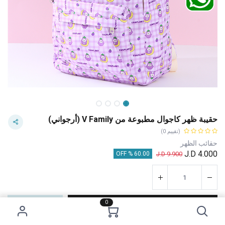
حقيبة ظهر كاجوال مطبوعة من V Family (أرجواني)
(تقييم 0)
حقائب الظهر
J.D
4.000
J.D
9.900
60.00 % OFF
0
إضافة إلى عربة التسوق
اشترِ الآن