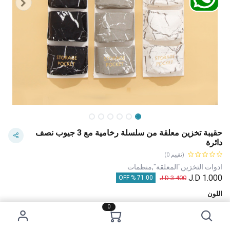
حقيبة تخزين معلقة من سلسلة رخامية مع 3 جيوب نصف
دائرة
(تقييم 0)
ادوات التخزين"المعلقة",منظمات
J.D
1.000
J.D
3.400
71.00 % OFF
اللون
0