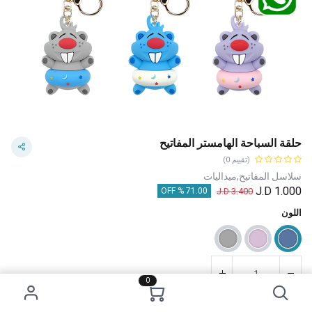
حلقة السباحة الهامستر المفاتيح
(تقييم 0)
سلاسل المفاتيح,ميداليات
J.D
1.000
J.D
3.400
71.00 % OFF
اللون
0