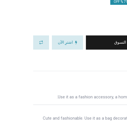
71.
 التسوق
اشترِ الآن
Use it as a fashion accessory, a home
Cute and fashionable. Use it as a bag decorat