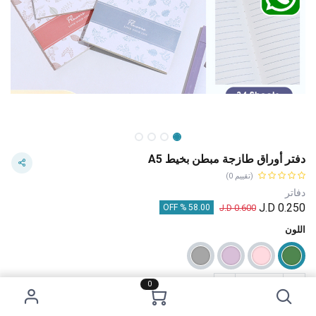
دفتر أوراق طازجة مبطن بخيط A5
(تقييم 0)
دفاتر
J.D
0.250
J.D
0.600
58.00 % OFF
اللون
0