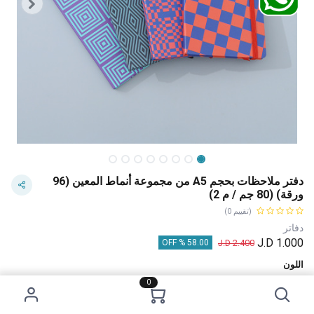
دفتر ملاحظات بحجم A5 من مجموعة أنماط المعين (96
ورقة) (80 جم / م 2)
(تقييم 0)
دفاتر
J.D
1.000
J.D
2.400
58.00 % OFF
اللون
0