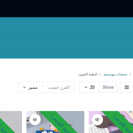
المتجر
من نحن
منتجات موسمية
اغطية العيون
Show
20
الفرز حسب:
مميز
طواقي وقبعات
نظارات
احزمة
سكارفات
قفازات
منتجا
ود للعرض !
وقت محدود للعرض !
وقت محدود ل