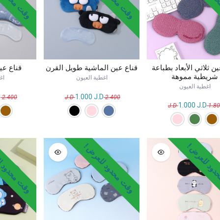
ن ثلاثي الأبعاد بطباعة
قناع عين الماشية طويل القرن
قناع عي
شريطية مموهة
اغطية العيون
اغ
اغطية العيون
D
1.000
J.D
J.D
2.400
J.D
2.400
1.000
J.D
J.D
1.8
ود للعرض !
وقت محدود للعرض !
وقت محدود ل