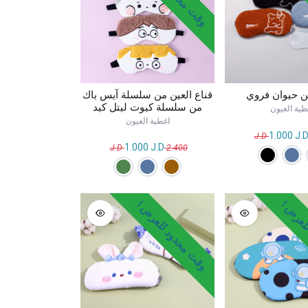
قناع العين من سلسلة آيس باك
ن حيوان فروي
من سلسلة كيوت ليتل كيد
طية العيون
اغطية العيون
1.000
J.
1.000
J.D
J.D
2.400
لعرض !
وقت محدود للعرض !