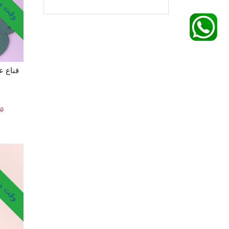
قناع عي
00
وقت محد