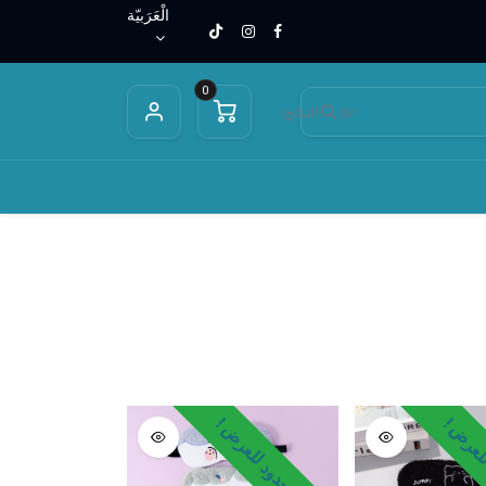
الْعَرَبيّة
0
(51 النتائج)
ت تدفئة الأيدي والجسم
شمسيات
اغطية العيون
اقنعة
لعرض !
وقت محدود للعرض !