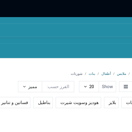
المتجر
من نحن
ملابس
أطفال
بنات
شورتات
Show
20
الفرز حسب:
مميز
ات
بلايز
هوديز وسويت شيرت
بناطيل
فساتين و تنانير