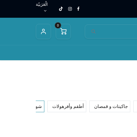
الْعَرَبيّة
0
0.00 J.D
جاكيتات و قمصان
أطقم وأفرهولات
شورتات