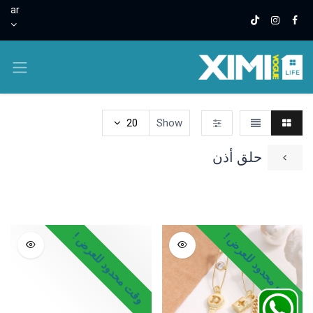
ar
20
Show
حلق أذن
عقود
اساور
حلق أذن
خواتم
خلخال
اطقم مجوهرات
وقت محدود للعرض !
وقت محدود للعرض !