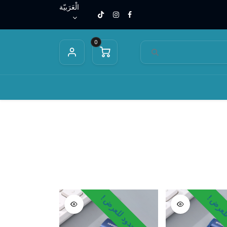
الْعَرَبيّة
0
محمولة
شواحن
لعرض !
وقت محدود للعرض !