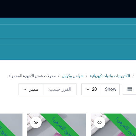
المتجر
من نحن
الكترونيات وادوات كهربائية
شواحن وكوابل
محولات شحن الأجهزة المحمولة
Show
20
الفرز حسب:
مميز
 سيارات
منتجات تخزين الطاقة"باور بانك
محولات شحن الأجهزة ال
ود للعرض !
وقت محدود للعرض !
وقت محدود ل