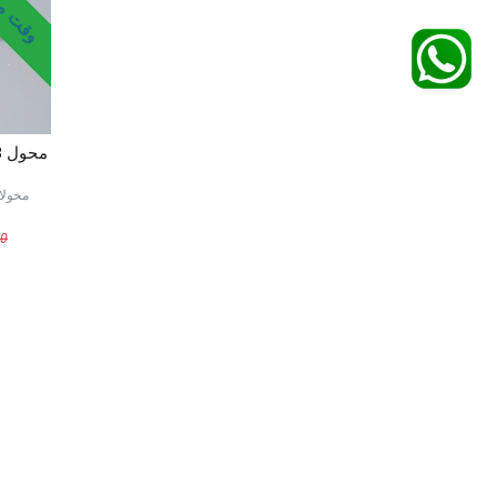
محولا
00