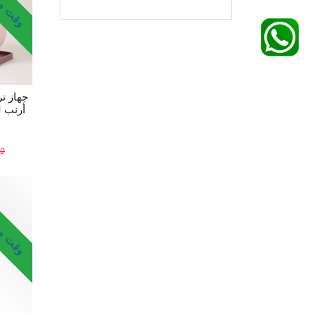
جهاز ت
أرنب لط
00
وقت محد