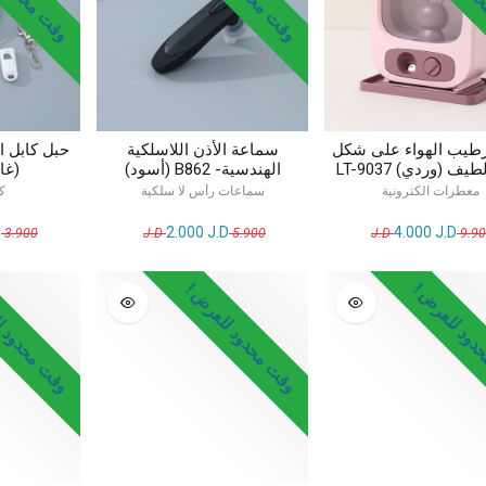
رطيب الهواء على شكل
سماعة الأذن اللاسلكية
يف (وردي) LT-9037
الهندسية- B862 (أسود)
(غاب
معطرات الكترونية
سماعات رأس لا سلكية
ك
D
2.000
J.D
4.000
J.D
J.D
3.900
J.D
5.900
J.D
9.9
ود للعرض !
وقت محدود للعرض !
وقت محدود ل