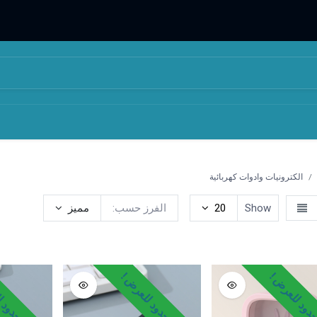
المتجر
من نحن
الكترونيات وادوات كهربائية
Show
20
الفرز حسب:
مميز
 المنزلية
سماعات الرأس ومكبرات الصوت
شواحن وكوابل
معطر
ود للعرض !
وقت محدود للعرض !
وقت محدود ل