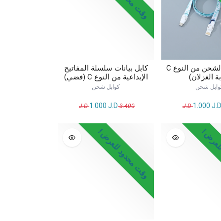
حبل كابل الشحن من النوع C
كابل بيانات سلسلة المفاتيح
ة الغزلان)
الإبداعية من النوع C (فضي)
وابل شحن
كوابل شحن
1.000
J.D
1.000
J.
J.D
3.400
لعرض !
وقت محدود للعرض !