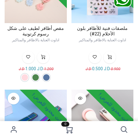
ملصقات فنية للأظافر بلون
مقص أظافر لطيف على شكل
الأحلام (22#)
رسوم كرتونية
اداوت العناية بالاظافر والمناكير
اداوت العناية بالاظافر والمناكير
1.000
J.D
0.500
J.D
J.D
1.200
J.D
0.900
وقت محدود للعرض !
وقت محدود للعرض !
0