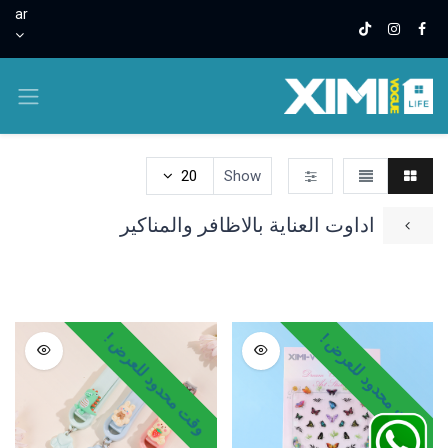
ar
20
Show
اداوت العناية بالاظافر والمناكير
ادوات العناية بالوجه والجسم
قطن الوجه والأذنين
بيوتي بلندر
وقت محدود للعرض !
وقت محدود للعرض !