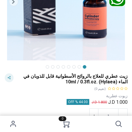
زيت عطري للعلاج بالروائح الأسطوانية قابل للذوبان في
الماء 10ml / 0.3fl.oz. (Hylaea)
(تقييم 0)
زيوت عطرية
J.D
1.000
J.D
1.800
44.00 % OFF
0