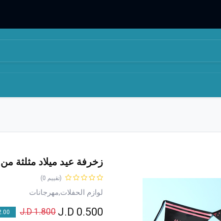
المتجر
من نحن
زخرفة عيد ميلاد مثلثة من
(تقييم 0)
لوازم الحفلات,مهرجانات
J.D
0.500
J.D
1.800
00 % OFF