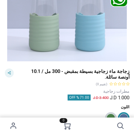
زجاجة ماء زجاجية بسيطة بمقبض - 300 مل / 10.1
أونصة سائلة.
(تقييم 0)
مطرات زجاجية
J.D
1.000
J.D
3.400
71.00 % OFF
اللون
0