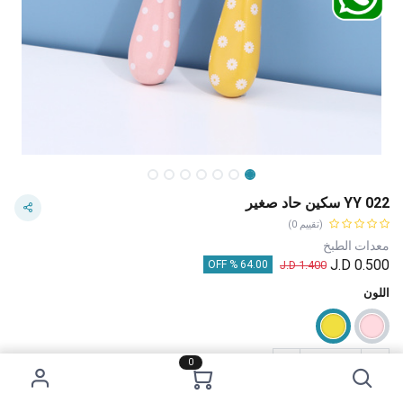
YY 022 سكين حاد صغير
(تقييم 0)
معدات الطبخ
J.D
0.500
J.D
1.400
64.00 % OFF
اللون
0