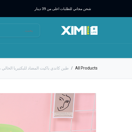
شحن مجاني للطلبات اعلى من 39 دينار
All Products
طين كاندي باكيت المضاد للبكتيريا الخالي من البو