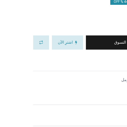
44.
 التسوق
اشترِ الآن
مل