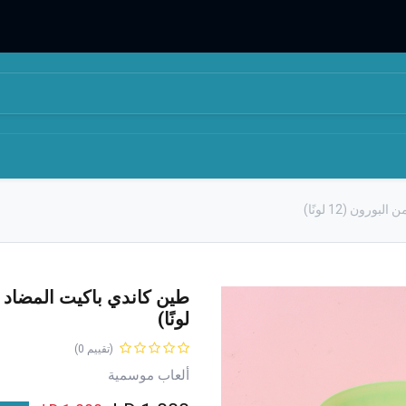
المتجر
من نحن
رون (12 لونًا)
لونًا)
(تقييم 0)
ألعاب موسمية