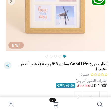
إطار صورة Good Life مقاس 8*8 بوصة (خشب أصفر
محبب)
(تقييم 0)
اطارات الصور "براويز"
J.D
1.000
J.D
2.900
66.00 % OFF
0