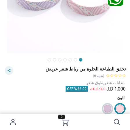
تحقق الطباعة الحلوة من رباط شعر عريض
(تقييم 0)
باندانات شعر,طوق شعر
J.D
1.000
J.D
2.900
66.00 % OFF
اللون
0