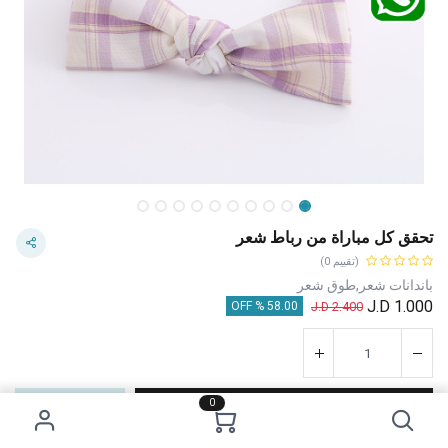
تحقق كل مباراة من رباط شعر
(تقييم 0)
باندانات شعر,طوق شعر
J.D
1.000
J.D
2.400
58.00 % OFF
0
إضافة إلى عربة التسوق
اشترِ الآن