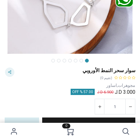
سوار سحر النمط الأوروبي
(تقييم 0)
مجوهرات,اساور
J.D
3.000
J.D
6.900
57.00 % OFF
إضافة إلى عربة التسوق
اشترِ الآن
0