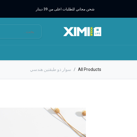
شحن مجاني للطلبات اعلى من 39 دينار
All Products
سوار ذو طبقتين هندسي