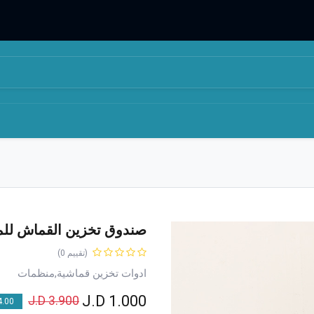
المتجر
من نحن
صندوق تخزين القماش لل
(تقييم 0)
ادوات تخزين قماشية,منظمات
J.D
1.000
J.D
3.900
00 % OFF