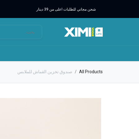
شحن مجاني للطلبات اعلى من 39 دينار
All Products
صندوق تخزين القماش للملابس