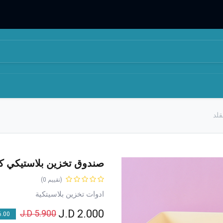
المتجر
من نحن
قلد
صندوق تخزين بلاستيكي كبي
(تقييم 0)
ادوات تخزين بلاسيتكية
J.D
2.000
J.D
5.900
00 % OFF